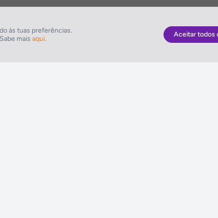
o às tuas preferências.
Aceitar todos 
. Sabe mais
aqui
.
As Melhores Ofertas
NETVIAGENS
Voos
Condições de Uti
Hotel
FIN e Condições 
Voo + Hotel
Informações Gera
Pacotes de Viagem
Política de Cooki
Disneyland ® Paris
Política de Privac
Seguros Web NETVIAGENS
Política do Siste
Integrado