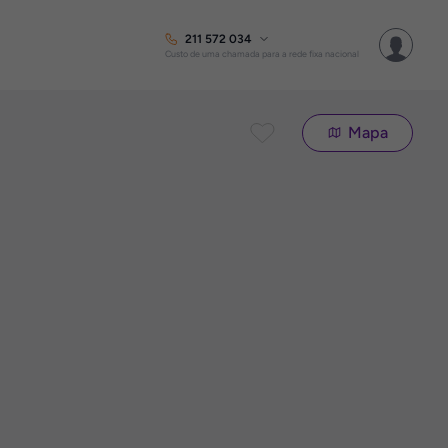
211 572 034
Custo de uma chamada para a rede fixa nacional
Mapa