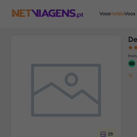
Navegação
Voos
Hotéis
Voos 
De
Pontu
29