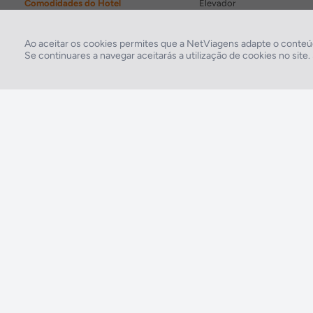
Comodidades do Hotel
Elevador
Ao aceitar os cookies permites que a NetViagens adapte o conteúd
Se continuares a navegar aceitarás a utilização de cookies no site
2026 © Todos os direitos reservados:
RASO, Viagens e Turismo S.A. – RNAVT 1819
A tua agência de viagens NETVIAGENS tem a preocupação de estar sempre mais
perto de ti, para maior comodidade e total facilidade na marcação das tuas viagens,
tens ainda ao teu dispor o nosso call center a funcionar todos os dias úteis das 10:00
às 20:00 e Sábado das 10:00 às 14:00.
211 572 034
Custo de uma chamada para a rede fixa nacional