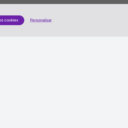
os cookies
Personalizar
Quem somos
lização
Antes de viajar
Gerais
Sugestões e Reclamações
is
Queres enviar-nos sugestões ou escrever uma
reclamação?
es
Vê como o podes fazer »
idade
ma de Gestão