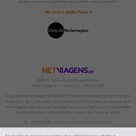
Queres enviar-nos sugestões ou escrever uma reclamação?
Vê como o podes fazer »
2026 © Todos os direitos reservados:
RASO, Viagens e Turismo S.A. – RNAVT 1819
A tua agência de viagens NETVIAGENS tem a preocupação de estar sempre
mais perto de ti, para maior comodidade e total facilidade na marcação das
tuas viagens, tens ainda ao teu dispor o nosso call center a funcionar todos
os dias úteis das 10:00 às 20:00 e Sábado das 10:00 às 14:00.
211 572 034
Custo de uma chamada para a rede fixa nacional