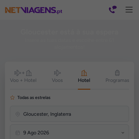
Navegação
Gloucester está à sua espera
Insere as tuas datas e escolhe entre 61
alojamentos!
Pesquisar
Voo + Hotel
Voos
Hotel
Programas
Todas as estrelas