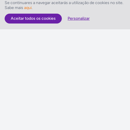
Bar, Bar / Snack-bar junto à piscina, Piscina exterior: 1, Espreguiçadeiras,
Se continuares a navegar aceitarás a utilização de cookies no site.
Sabe mais
aqui
.
Chapéus-de-sol, Massagens
Aceitar todos os cookies
Personalizar
As Melhores Ofertas
Voos
Hotel
Voo + Hotel
Pacotes de Viagem
Disneyland ® Paris
Seguros Web NETVIAGENS
NETVIAGENS
Condições de Utilização