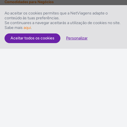
Comodidades para Negócios
Sala de conferências, Sala de reuniões
Ao aceitar os cookies permites que a NetViagens adapte o
conteúdo às tuas preferências.
Instalações Desportivas
Se continuares a navegar aceitarás a utilização de cookies no site.
Sabe mais
aqui
.
Fitness
Aceitar todos os cookies
Personalizar
As Melhores Ofertas
Voos
Hotel
Voo + Hotel
Pacotes de Viagem
Disneyland ® Paris
Seguros Web NETVIAGENS