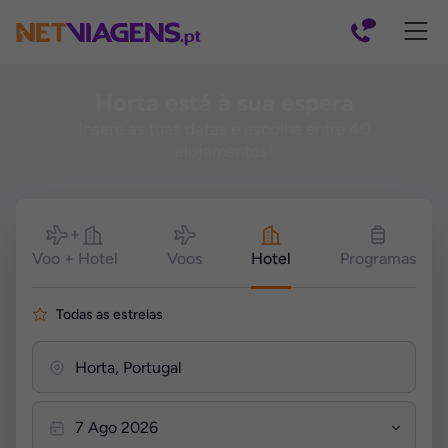
Navegação
Horta está à sua espera
Insere as tuas datas e escolhe entre 40
alojamentos!
Pesquisar
Voo + Hotel
Voos
Hotel
Programas
Todas as estrelas