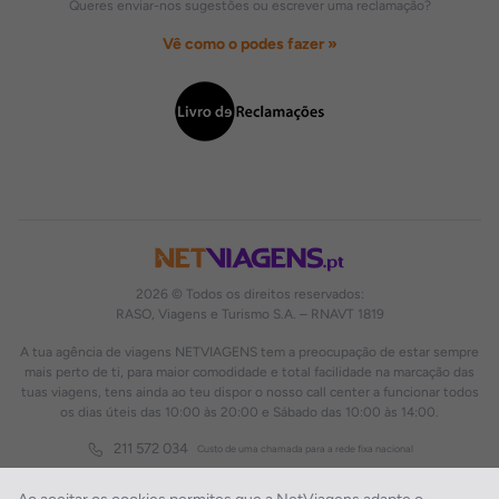
Queres enviar-nos sugestões ou escrever uma reclamação?
Vê como o podes fazer »
2026 © Todos os direitos reservados:
RASO, Viagens e Turismo S.A. – RNAVT 1819
A tua agência de viagens NETVIAGENS tem a preocupação de estar sempre
mais perto de ti, para maior comodidade e total facilidade na marcação das
tuas viagens, tens ainda ao teu dispor o nosso call center a funcionar todos
os dias úteis das 10:00 às 20:00 e Sábado das 10:00 às 14:00.
211 572 034
Custo de uma chamada para a rede fixa nacional