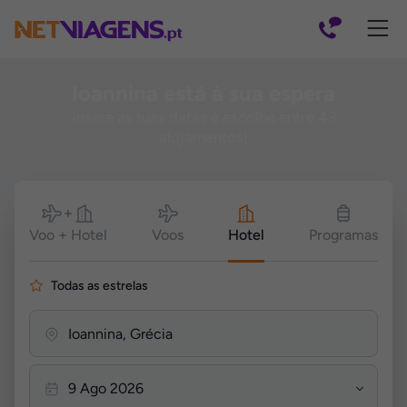
Navegação
Ioannina está à sua espera
Insere as tuas datas e escolhe entre 43
alojamentos!
Pesquisar
Voo + Hotel
Voos
Hotel
Programas
Todas as estrelas