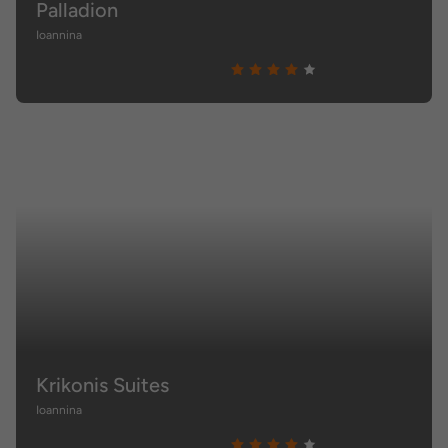
Palladion
Ioannina
Krikonis Suites
Ioannina