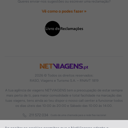
Queres enviar-nos sugestões ou escrever uma reclamação?
Vê como o podes fazer »
2026 © Todos os direitos reservados:
RASO, Viagens e Turismo S.A. – RNAVT 1819
A tua agência de viagens NETVIAGENS tem a preocupação de estar sempre
mais perto de ti, para maior comodidade e total facilidade na marcação das
tuas viagens, tens ainda ao teu dispor o nosso call center a funcionar todos
os dias úteis das 10:00 às 20:00 e Sábado das 10:00 às 14:00.
211 572 034
Custo de uma chamada para a rede fixa nacional