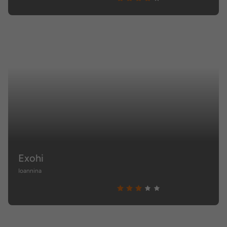
Exohi
Ioannina