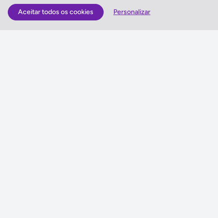
Aceitar todos os cookies
Personalizar
As Melhores Ofertas
Voos
Hotel
Voo + Hotel
Pacotes de Viagem
Disneyland ® Paris
Seguros Web NETVIAGENS
NETVIAGENS
Condições de Utilização
FIN e Condições Gerais
Informações Gerais