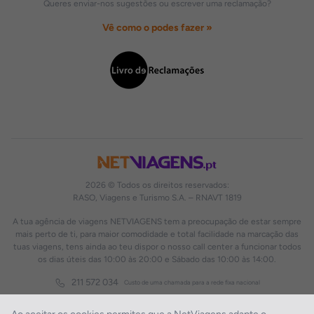
Queres enviar-nos sugestões ou escrever uma reclamação?
Vê como o podes fazer »
2026 © Todos os direitos reservados:
RASO, Viagens e Turismo S.A. – RNAVT 1819
A tua agência de viagens NETVIAGENS tem a preocupação de estar sempre
mais perto de ti, para maior comodidade e total facilidade na marcação das
tuas viagens, tens ainda ao teu dispor o nosso call center a funcionar todos
os dias úteis das 10:00 às 20:00 e Sábado das 10:00 às 14:00.
211 572 034
Custo de uma chamada para a rede fixa nacional