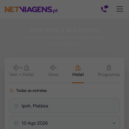
Navegação
Ipoh está à sua espera
Insere as tuas datas e escolhe entre 81
alojamentos!
Pesquisar
Voo + Hotel
Voos
Hotel
Programas
Todas as estrelas