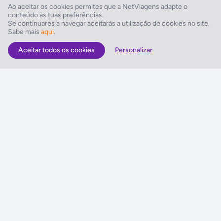
Ao aceitar os cookies permites que a NetViagens adapte o
conteúdo às tuas preferências.
Restaurantes/Bares
Se continuares a navegar aceitarás a utilização de cookies no site.
Sabe mais
aqui
.
Pequeno-almoço
Aceitar todos os cookies
Personalizar
As Melhores Ofertas
Voos
Hotel
Voo + Hotel
Pacotes de Viagem
Disneyland ® Paris
Seguros Web NETVIAGENS
NETVIAGENS