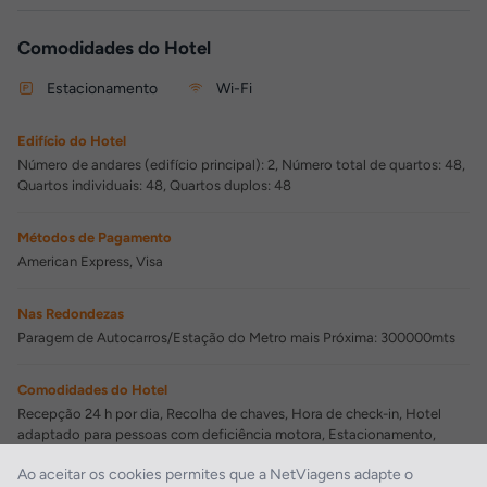
Comodidades do Hotel
Estacionamento
Wi-Fi
Edifício do Hotel
Número de andares (edifício principal): 2, Número total de quartos: 48,
Quartos individuais: 48, Quartos duplos: 48
Métodos de Pagamento
American Express, Visa
Nas Redondezas
Paragem de Autocarros/Estação do Metro mais Próxima: 300000mts
Comodidades do Hotel
Recepção 24 h por dia, Recolha de chaves, Hora de check-in, Hotel
adaptado para pessoas com deficiência motora, Estacionamento,
Hora de check-out, Vigilância 24 h por dia, Wi-Fi
Ao aceitar os cookies permites que a NetViagens adapte o