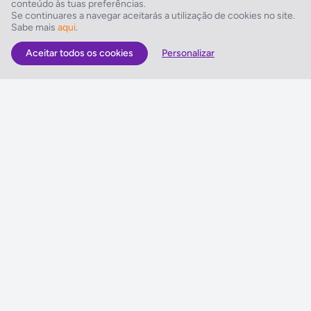
conteúdo às tuas preferências.
Restaurantes/Bares
Se continuares a navegar aceitarás a utilização de cookies no site.
Sabe mais
aqui
.
Pequeno-almoço
Aceitar todos os cookies
Personalizar
As Melhores Ofertas
Voos
Hotel
Voo + Hotel
Pacotes de Viagem
Disneyland ® Paris
Seguros Web NETVIAGENS
NETVIAGENS
Condições de Utilização