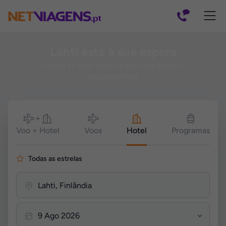
Navegação
Lahti está à sua espera
Insere as tuas datas e escolhe entre 0
alojamentos!
Pesquisar
Voo + Hotel
Voos
Hotel
Programas
Todas as estrelas