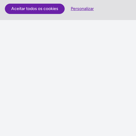
Aceitar todos os cookies
Personalizar
As Melhores Ofertas
Voos
Hotel
Voo + Hotel
Pacotes de Viagem
Disneyland ® Paris
Seguros Web NETVIAGENS
NETVIAGENS
Condições de Utilização
FIN e Condições Gerais
Informações Gerais