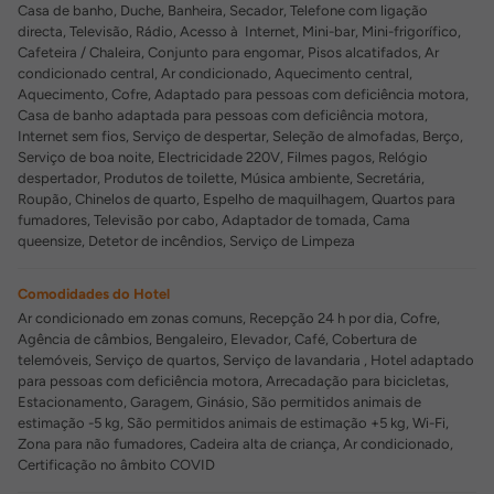
Casa de banho, Duche, Banheira, Secador, Telefone com ligação
directa, Televisão, Rádio, Acesso à Internet, Mini-bar, Mini-frigorífico,
Cafeteira / Chaleira, Conjunto para engomar, Pisos alcatifados, Ar
condicionado central, Ar condicionado, Aquecimento central,
Aquecimento, Cofre, Adaptado para pessoas com deficiência motora,
Casa de banho adaptada para pessoas com deficiência motora,
Internet sem fios, Serviço de despertar, Seleção de almofadas, Berço,
Serviço de boa noite, Electricidade 220V, Filmes pagos, Relógio
despertador, Produtos de toilette, Música ambiente, Secretária,
Roupão, Chinelos de quarto, Espelho de maquilhagem, Quartos para
fumadores, Televisão por cabo, Adaptador de tomada, Cama
queensize, Detetor de incêndios, Serviço de Limpeza
Comodidades do Hotel
Ar condicionado em zonas comuns, Recepção 24 h por dia, Cofre,
Agência de câmbios, Bengaleiro, Elevador, Café, Cobertura de
telemóveis, Serviço de quartos, Serviço de lavandaria , Hotel adaptado
para pessoas com deficiência motora, Arrecadação para bicicletas,
Estacionamento, Garagem, Ginásio, São permitidos animais de
estimação -5 kg, São permitidos animais de estimação +5 kg, Wi-Fi,
Zona para não fumadores, Cadeira alta de criança, Ar condicionado,
Certificação no âmbito COVID