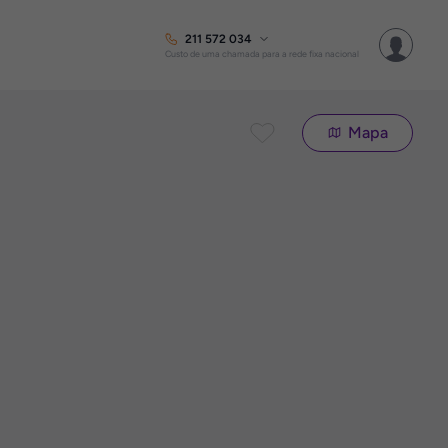
211 572 034
Custo de uma chamada para a rede fixa nacional
Mapa