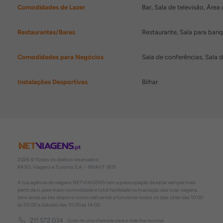
Comodidades de Lazer
Bar, Sala de televisão, Áre
Restaurantes/Bares
Restaurante, Sala para ban
Comodidades para Negócios
Sala de conferências, Sala 
Instalações Desportivas
Bilhar
2026 © Todos os direitos reservados:
RASO, Viagens e Turismo S.A. – RNAVT 1819
A tua agência de viagens NETVIAGENS tem a preocupação de estar sempre mais
perto de ti, para maior comodidade e total facilidade na marcação das tuas viagens,
tens ainda ao teu dispor o nosso call center a funcionar todos os dias úteis das 10:00
às 20:00 e Sábado das 10:00 às 14:00.
211 572 034
Custo de uma chamada para a rede fixa nacional