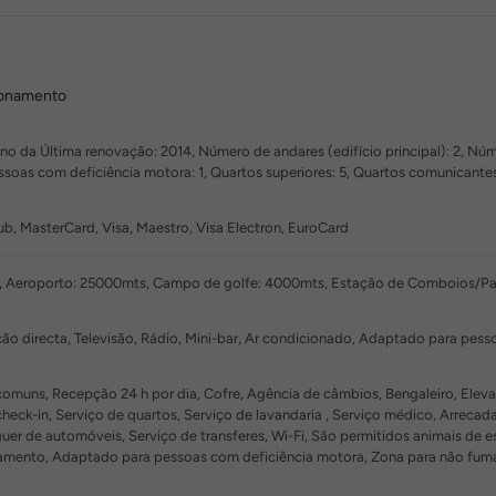
onamento
 da Última renovação: 2014, Número de andares (edifício principal): 2, Número 
soas com deficiência motora: 1, Quartos superiores: 5, Quartos comunicante
ub, MasterCard, Visa, Maestro, Visa Electron, EuroCard
, Aeroporto: 25000mts, Campo de golfe: 4000mts, Estação de Comboios/Par
ão directa, Televisão, Rádio, Mini-bar, Ar condicionado, Adaptado para pesso
muns, Recepção 24 h por dia, Cofre, Agência de câmbios, Bengaleiro, Elevado
check-in, Serviço de quartos, Serviço de lavandaria , Serviço médico, Arreca
guer de automóveis, Serviço de transferes, Wi-Fi, São permitidos animais de 
amento, Adaptado para pessoas com deficiência motora, Zona para não fum