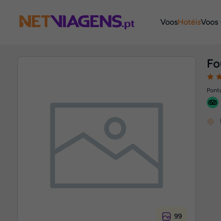
Navegação
Voos
Hotéis
Voos 
Fo
Pontu
99