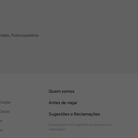
tariado, Fotocopiadora
Quem somos
lização
Antes de viajar
Gerais
Sugestões e Reclamações
is
Queres enviar-nos sugestões ou escrever uma
reclamação?
es