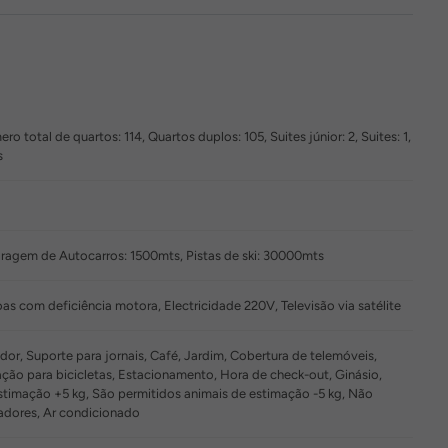
total de quartos: 114, Quartos duplos: 105, Suites júnior: 2, Suites: 1,
s
agem de Autocarros: 1500mts, Pistas de ski: 30000mts
as com deficiência motora, Electricidade 220V, Televisão via satélite
r, Suporte para jornais, Café, Jardim, Cobertura de telemóveis,
dação para bicicletas, Estacionamento, Hora de check-out, Ginásio,
estimação +5 kg, São permitidos animais de estimação -5 kg, Não
adores, Ar condicionado