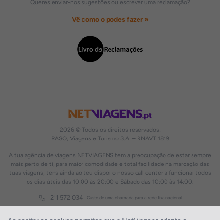
Queres enviar-nos sugestões ou escrever uma reclamação?
Vê como o podes fazer »
2026 © Todos os direitos reservados:
RASO, Viagens e Turismo S.A. – RNAVT 1819
A tua agência de viagens NETVIAGENS tem a preocupação de estar sempre
mais perto de ti, para maior comodidade e total facilidade na marcação das
tuas viagens, tens ainda ao teu dispor o nosso call center a funcionar todos
os dias úteis das 10:00 às 20:00 e Sábado das 10:00 às 14:00.
211 572 034
Custo de uma chamada para a rede fixa nacional