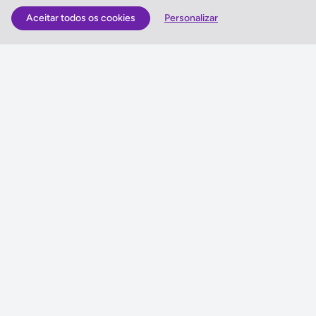
Aceitar todos os cookies
Personalizar
As Melhores Ofertas
Voos
Hotel
Voo + Hotel
Pacotes de Viagem
Disneyland ® Paris
Seguros Web NETVIAGENS
NETVIAGENS
Condições de Utilização
FIN e Condições Gerais
Informações Gerais