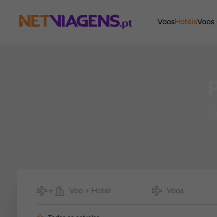
Navegação
Voos
Hotéis
Voos 
P
I
Pesquisar
Voo + Hotel
Voos