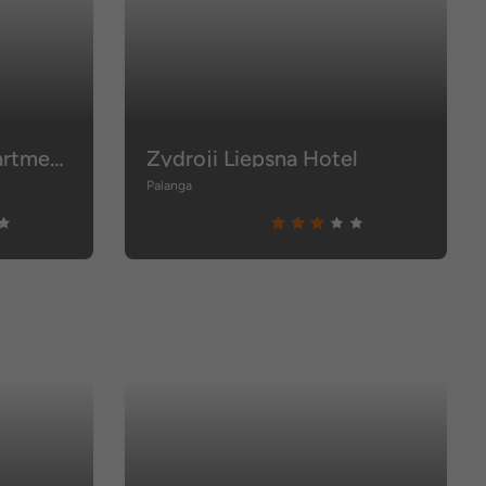
Amberton Green Apartments
Zydroji Liepsna Hotel
Palanga