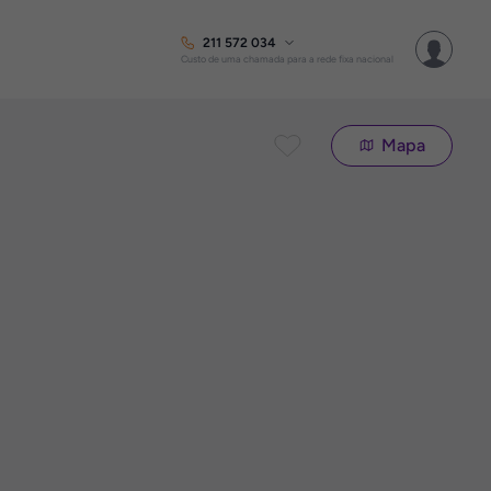
211 572 034
Custo de uma chamada para a rede fixa nacional
Mapa