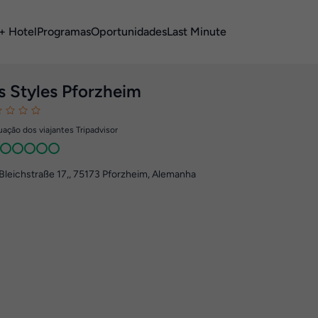
+ Hotel
Programas
Oportunidades
Last Minute
is Styles Pforzheim
ação dos viajantes Tripadvisor
Bleichstraße 17,
,
75173
Pforzheim, Alemanha