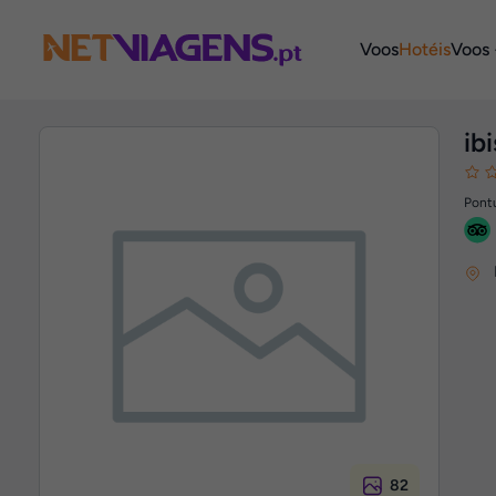
Navegação
Voos
Hotéis
Voos 
ib
Pontu
82