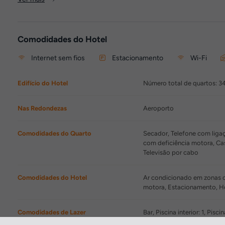
Comodidades do Hotel
Internet sem fios
Estacionamento
Wi-Fi
Edifício do Hotel
Número total de quartos: 3
Nas Redondezas
Aeroporto
Comodidades do Quarto
Secador, Telefone com ligaç
com deficiência motora, Ca
Televisão por cabo
Comodidades do Hotel
Ar condicionado em zonas co
motora, Estacionamento, Hor
Comodidades de Lazer
Bar, Piscina interior: 1, Pisc