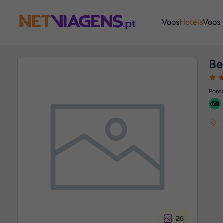
Navegação
Voos
Hotéis
Voos 
Be
Pontu
26