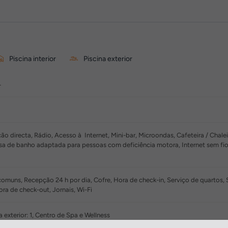
Piscina interior
Piscina exterior
4
ão directa, Rádio, Acesso à Internet, Mini-bar, Microondas, Cafeteira / Cha
sa de banho adaptada para pessoas com deficiência motora, Internet sem fio
muns, Recepção 24 h por dia, Cofre, Hora de check-in, Serviço de quartos, 
a de check-out, Jornais, Wi-Fi
ina exterior: 1, Centro de Spa e Wellness