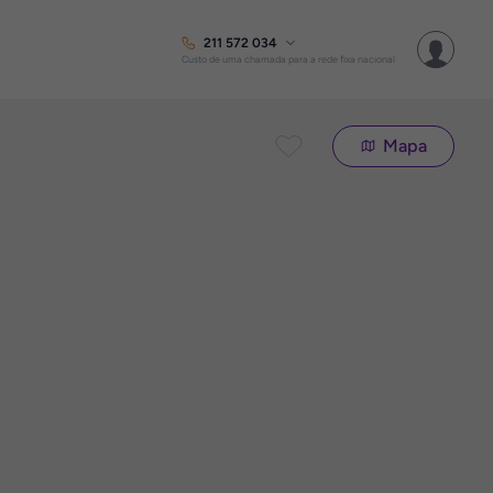
211 572 034
Custo de uma chamada para a rede fixa nacional
Mapa