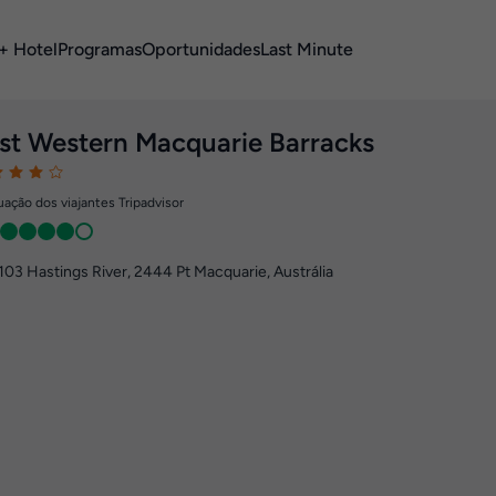
+ Hotel
Programas
Oportunidades
Last Minute
st Western Macquarie Barracks
ação dos viajantes Tripadvisor
103 Hastings River
,
2444
Pt Macquarie, Austrália