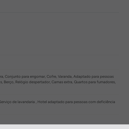
leira, Conjunto para engomar, Cofre, Varanda, Adaptado para pessoas
s, Berço, Relógio despertador, Camas extra, Quartos para fumadores,
Serviço de lavandaria , Hotel adaptado para pessoas com deficiência