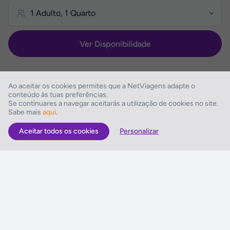
Ver Disponibilidade
Ao aceitar os cookies permites que a NetViagens adapte o
conteúdo às tuas preferências.
Se continuares a navegar aceitarás a utilização de cookies no site.
Descrição do Hotel
Sabe mais
aqui
.
Aceitar todos os cookies
Personalizar
As Melhores Ofertas
Voos
Hotel
Voo + Hotel