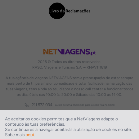
2026 © Todos os direitos reservados:
RASO, Viagens e Turismo S.A. – RNAVT 1819
A tua agência de viagens NETVIAGENS tem a preocupação de estar sempre
mais perto de ti, para maior comodidade e total facilidade na marcação das
tuas viagens, tens ainda ao teu dispor o nosso call center a funcionar todos
os dias úteis das 10:00 às 20:00 e Sábado das 10:00 às 14:00.
211 572 034
Custo de uma chamada para a rede fixa nacional
Ao aceitar os cookies permites que a NetViagens adapte o
conteúdo às tuas preferências.
Se continuares a navegar aceitarás a utilização de cookies no site.
Sabe mais
aqui
.