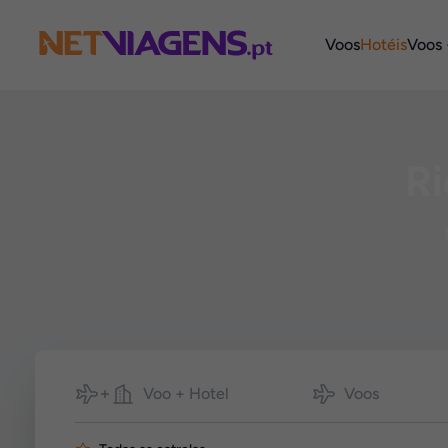
Navegação
Voos
Hotéis
Voos 
Ri
Pesquisar
Voo + Hotel
Voos