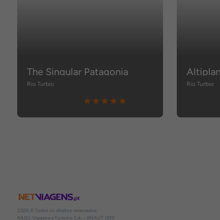
The Singular Patagonia
Rio Turbio
Rio Turbio
2026 © Todos os direitos reservados:
RASO, Viagens e Turismo S.A. – RNAVT 1819