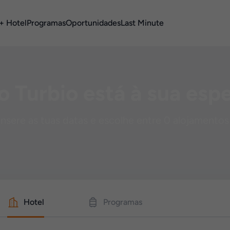
+ Hotel
Programas
Oportunidades
Last Minute
o Turbio está à sua esp
Insere as tuas datas e escolhe entre 0 alojamentos
Hotel
Programas