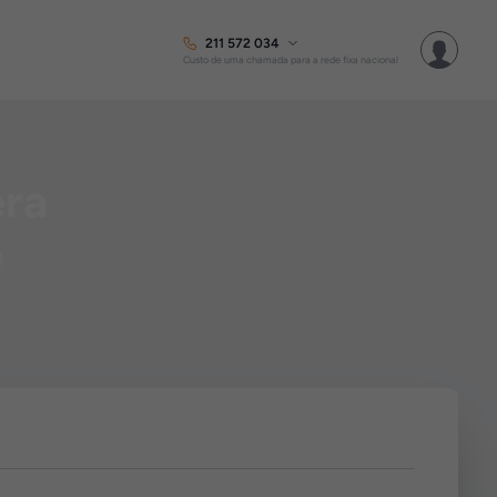
211 572 034
Custo de uma chamada para a rede fixa nacional
era
!