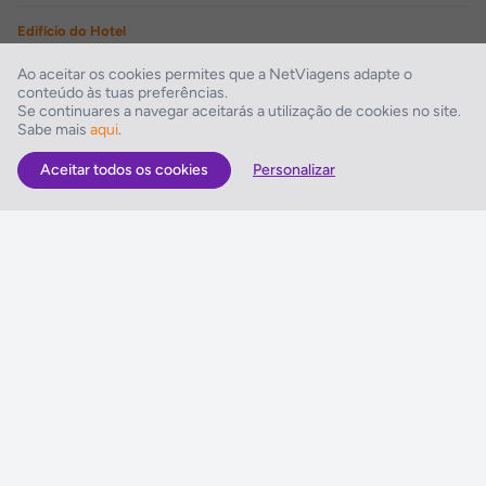
Edifício do Hotel
Sem quartos comunicantes
Ao aceitar os cookies permites que a NetViagens adapte o
conteúdo às tuas preferências.
Comodidades de Lazer
Se continuares a navegar aceitarás a utilização de cookies no site.
Sabe mais
aqui
.
Sala de televisão, Salão de Cabeleireiro
Aceitar todos os cookies
Personalizar
As Melhores Ofertas
Voos
Hotel
Voo + Hotel
Pacotes de Viagem
Disneyland ® Paris
Seguros Web NETVIAGENS