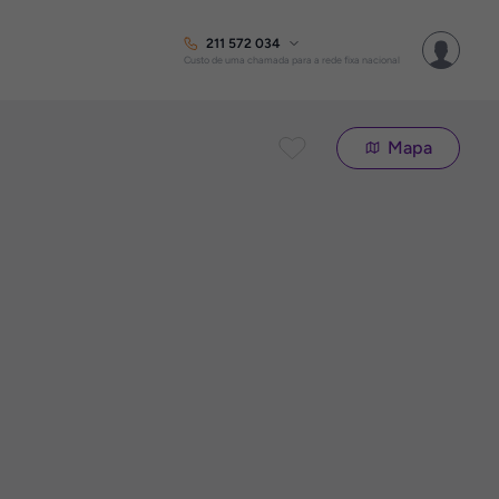
211 572 034
Custo de uma chamada para a rede fixa nacional
Mapa