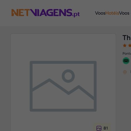
Navegação
Voos
Hotéis
Voos 
Th
Pontu
81