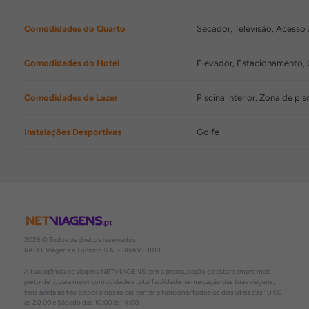
Comodidades do Quarto
Secador, Televisão, Acesso
Comodidades do Hotel
Elevador, Estacionamento, G
Comodidades de Lazer
Piscina interior, Zona de pis
Instalações Desportivas
Golfe
2026 © Todos os direitos reservados:
RASO, Viagens e Turismo S.A. – RNAVT 1819
A tua agência de viagens NETVIAGENS tem a preocupação de estar sempre mais
perto de ti, para maior comodidade e total facilidade na marcação das tuas viagens,
tens ainda ao teu dispor o nosso call center a funcionar todos os dias úteis das 10:00
às 20:00 e Sábado das 10:00 às 14:00.