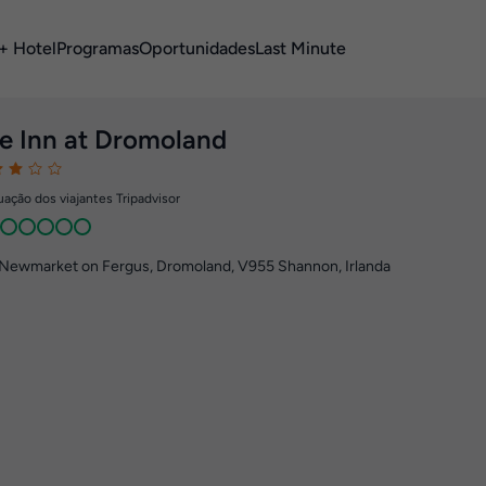
+ Hotel
Programas
Oportunidades
Last Minute
e Inn at Dromoland
ação dos viajantes Tripadvisor
Newmarket on Fergus, Dromoland
,
V955
Shannon, Irlanda