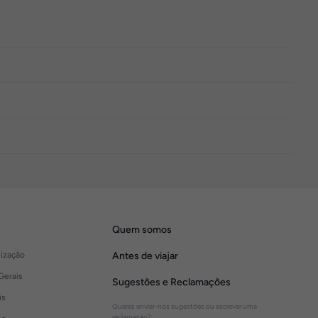
Quem somos
lização
Antes de viajar
Gerais
Sugestões e Reclamações
is
Queres enviar-nos sugestões ou escrever uma
reclamação?