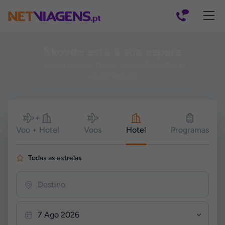
Navegação
Skovde está à sua espera
Insere as tuas datas e escolhe entre 8
alojamentos!
Pesquisar
Voo + Hotel
Voos
Hotel
Programas
Todas as estrelas