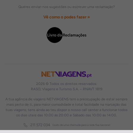
Queres enviar-nos sugestões ou escrever uma reclamação?
Vê como o podes fazer »
2026 © Todos os direitos reservados:
RASO, Viagens e Turismo S.A. – RNAVT 1819
A tua agência de viagens NETVIAGENS tem a preocupação de estar sempre
mais perto de ti, para maior comodidade e total facilidade na marcação das
tuas viagens, tens ainda ao teu dispor o nosso call center a funcionar todos
os dias úteis das 10:00 às 20:00 e Sábado das 10:00 às 14:00.
211 572 034
Custo de uma chamada para a rede fixa nacional