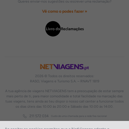
Queres enviar-nos sugestões ou escrever uma reclamação?
Vê como o podes fazer »
2026 © Todos os direitos reservados:
RASO, Viagens e Turismo S.A. – RNAVT 1819
A tua agência de viagens NETVIAGENS tem a preocupação de estar sempre
mais perto de ti, para maior comodidade e total facilidade na marcação das
tuas viagens, tens ainda ao teu dispor o nosso call center a funcionar todos
os dias úteis das 10:00 às 20:00 e Sábado das 10:00 às 14:00.
211 572 034
Custo de uma chamada para a rede fixa nacional