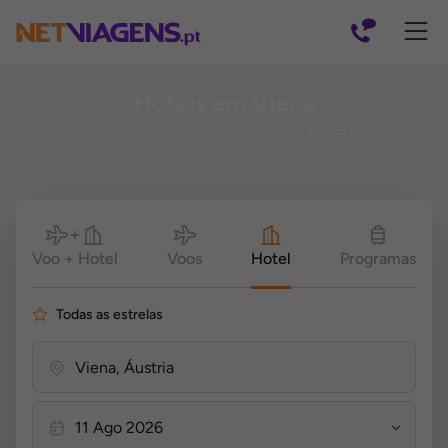
Navegação
Hotéis em Viena
Insere as tuas datas e escolhe entre 65
alojamentos!
Pesquisar
Voo + Hotel
Voos
Hotel
Programas
Todas as estrelas