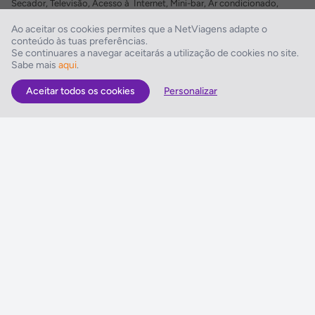
Secador, Televisão, Acesso à Internet, Mini-bar, Ar condicionado,
Televisão via satélite
Ao aceitar os cookies permites que a NetViagens adapte o
conteúdo às tuas preferências.
Comodidades do Hotel
Se continuares a navegar aceitarás a utilização de cookies no site.
Sabe mais
aqui
.
Elevador, Estacionamento
Aceitar todos os cookies
Personalizar
As Melhores Ofertas
Voos
Hotel
Voo + Hotel
Pacotes de Viagem
Disneyland ® Paris
Seguros Web NETVIAGENS