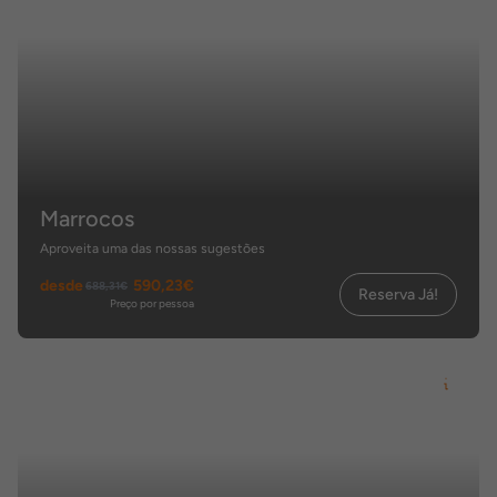
Marrocos
Aproveita uma das nossas sugestões
desde
590,23€
688,31€
Reserva Já!
Preço por pessoa