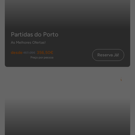
Partidas do Porto
As Melhores Ofertas!
desde
356,50€
457,05€
Reserva Já!
Preço por pessoa