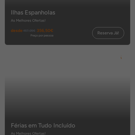
Ilhas Espanholas
As Melhores Ofertas!
desde
356,50€
457,05€
Reserva Já!
Preço por pessoa
Férias em Tudo Incluído
As Melhores Ofertas!