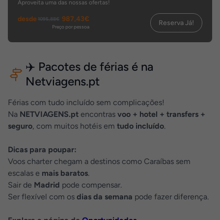
Aproveita uma das nossas ofertas!
desde
987,43€
1095,88€
Reserva Já!
Preço por pessoa
✈️ Pacotes de férias é na
Netviagens.pt
Férias com tudo incluído sem complicações!
Na
NETVIAGENS
.pt
encontras
voo + hotel + transfers +
seguro
, com muitos hotéis em
tudo incluído
.
Dicas para poupar:
Voos charter chegam a destinos como Caraíbas sem
escalas e
mais baratos
.
Sair de
Madrid
pode compensar.
Ser flexível com os
dias da semana
pode fazer diferença.