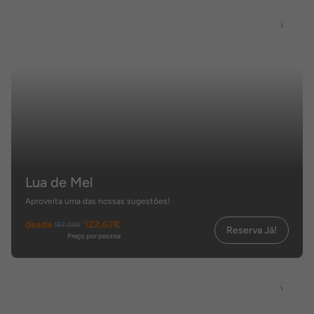
Lua de Mel
Aproveita uma das nossas sugestões!
desde
122,67€
157,28€
Reserva Já!
Preço por pessoa