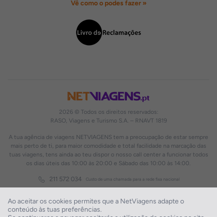
Vê como o podes fazer »
2026 © Todos os direitos reservados:
RASO, Viagens e Turismo S.A. – RNAVT 1819
A tua agência de viagens NETVIAGENS tem a preocupação de estar sempre
mais perto de ti, para maior comodidade e total facilidade na marcação das
tuas viagens, tens ainda ao teu dispor o nosso call center a funcionar todos
os dias úteis das 10:00 às 20:00 e Sábado das 10:00 às 14:00.
211 572 034
Custo de uma chamada para a rede fixa nacional
Ao aceitar os cookies permites que a NetViagens adapte o
conteúdo às tuas preferências.