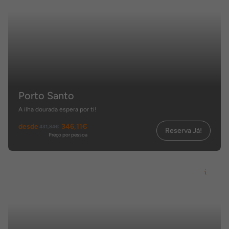
Porto Santo
A ilha dourada espera por ti!
desde
346,11€
431,84€
Reserva Já!
Preço por pessoa