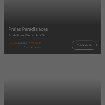
Praias Paradisíacas
As Melhores Ofertas Para Ti!
desde
770,64€
792,13€
Reserva Já!
Preço por pessoa