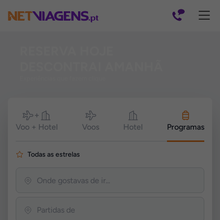
Navegação
RESERVA HOJE
DESCONTRAI AMANHÃ
Experiências que fazem clique
Melhores
Pacotes
Voo + Hotel
Voos
Hotel
Programas
de
Férias
Todas as estrelas
e
Viagens
com
Tudo
Incluído