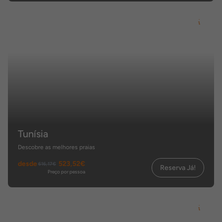
Tunísia
Descobre as melhores praias
desde
523,52€
616,17€
Reserva Já!
Preço por pessoa