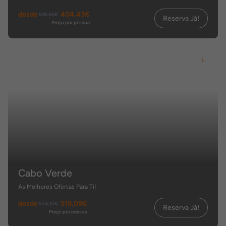
desde
404,43€
518,50€
Reserva Já!
Preço por pessoa
Cabo Verde
As Melhores Ofertas Para Ti!
desde
519,09€
574,12€
Reserva Já!
Preço por pessoa