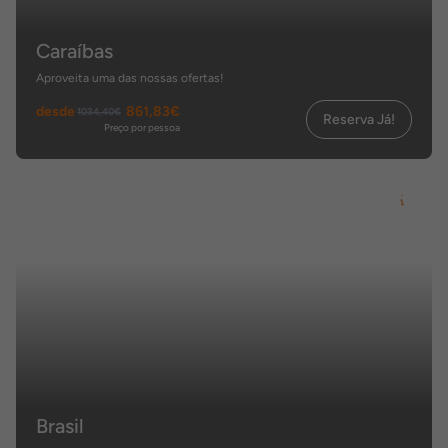
Caraíbas
Aproveita uma das nossas ofertas!
desde
861,83€
1034,40€
Reserva Já!
Preço por pessoa
Brasil