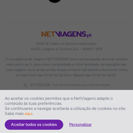
2026 © Todos os direitos reservados:
RASO, Viagens e Turismo S.A. – RNAVT 1819
A tua agência de viagens NETVIAGENS tem a preocupação de estar sempre
mais perto de ti, para maior comodidade e total facilidade na marcação das
tuas viagens, tens ainda ao teu dispor o nosso call center a funcionar todos
os dias úteis das 10:00 às 20:00 e Sábado das 10:00 às 14:00.
211 572 034
Custo de uma chamada para a rede fixa nacional
Ao aceitar os cookies permites que a NetViagens adapte o
conteúdo às tuas preferências.
Se continuares a navegar aceitarás a utilização de cookies no site.
Sabe mais
aqui
.
Aceitar todos os cookies
Personalizar