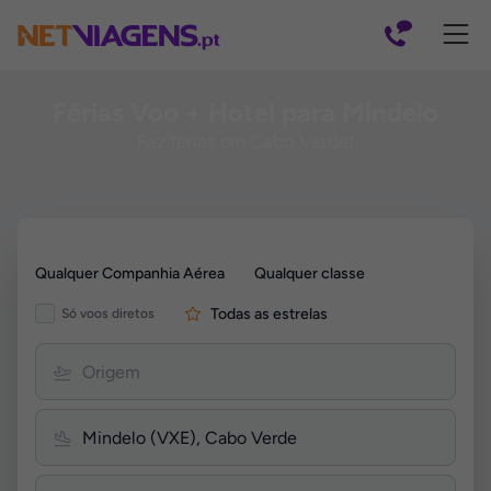
Navegação
Férias Voo + Hotel para Mindelo
Faz férias em Cabo Verde!
Pesquisar
Qualquer Companhia Aérea
Qualquer classe
por
Voos
Todas as estrelas
Só voos diretos