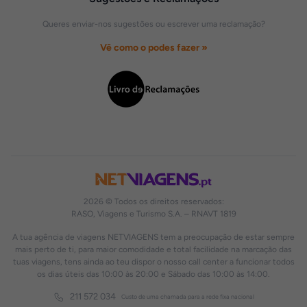
Queres enviar-nos sugestões ou escrever uma reclamação?
Vê como o podes fazer »
2026 © Todos os direitos reservados:
RASO, Viagens e Turismo S.A. – RNAVT 1819
A tua agência de viagens NETVIAGENS tem a preocupação de estar sempre
mais perto de ti, para maior comodidade e total facilidade na marcação das
tuas viagens, tens ainda ao teu dispor o nosso call center a funcionar todos
os dias úteis das 10:00 às 20:00 e Sábado das 10:00 às 14:00.
211 572 034
Custo de uma chamada para a rede fixa nacional