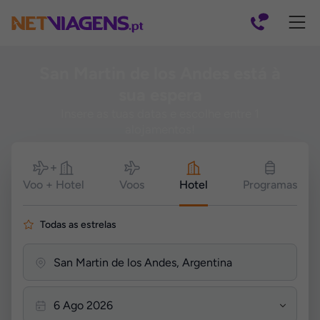
Navegação
San Martin de los Andes está à
sua espera
Insere as tuas datas e escolhe entre 1
alojamentos!
Pesquisar
Voo + Hotel
Voos
Hotel
Programas
Todas as estrelas